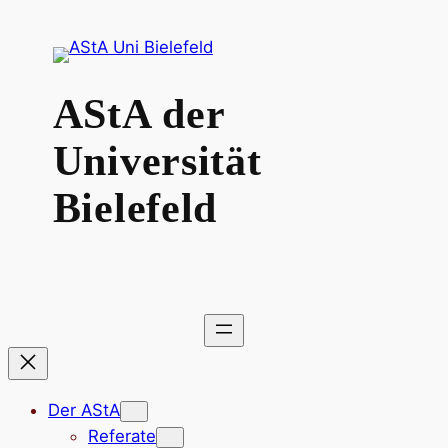
Zum
Inhalt
springen
AStA der
Universität
Bielefeld
Der AStA
Referate